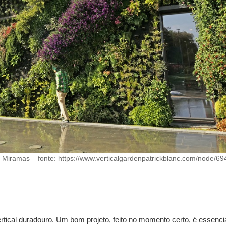
, Miramas – fonte: https://www.verticalgardenpatrickblanc.com/node/69
rtical duradouro. Um bom projeto, feito no momento certo, é essenci