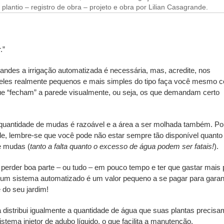
lantio – registro de obra – projeto e obra por Lilian Casagrande.
.”
randes a irrigação automatizada é necessária, mas, acredite, nos
eles realmente pequenos e mais simples do tipo faça você mesmo 
ue “fecham” a parede visualmente, ou seja, os que demandam certo
uantidade de mudas é razoável e a área a ser molhada também. Po
de, lembre-se que você pode não estar sempre tão disponível quanto
e mudas (
tanto a falta quanto o excesso de água podem ser fatais!
).
e perder boa parte – ou tudo – em pouco tempo e ter que gastar mais 
em um sistema automatizado é um valor pequeno a se pagar para garant
e do seu jardim!
a distribui igualmente a quantidade de água que suas plantas precisa
stema injetor de adubo líquido, o que facilita a manutenção.