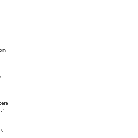
com
r
para
ir
m,