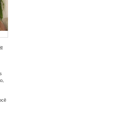
ie
s
o,
ocê