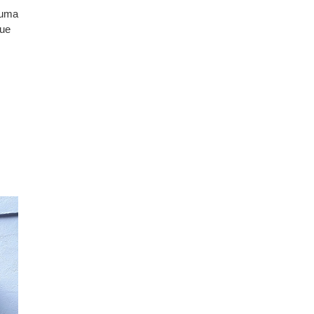
 uma
que