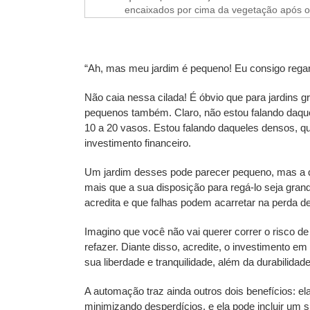
encaixados por cima da vegetação após o p
“Ah, mas meu jardim é pequeno! Eu consigo regar
Não caia nessa cilada! É óbvio que para jardins g
pequenos também. Claro, não estou falando daqu
10 a 20 vasos. Estou falando daqueles densos, q
investimento financeiro.
Um jardim desses pode parecer pequeno, mas a q
mais que a sua disposição para regá-lo seja gran
acredita e que falhas podem acarretar na perda d
Imagino que você não vai querer correr o risco d
refazer. Diante disso, acredite, o investimento 
sua liberdade e tranquilidade, além da durabilidad
A automação traz ainda outros dois benefícios: el
minimizando desperdícios, e ela pode incluir um si