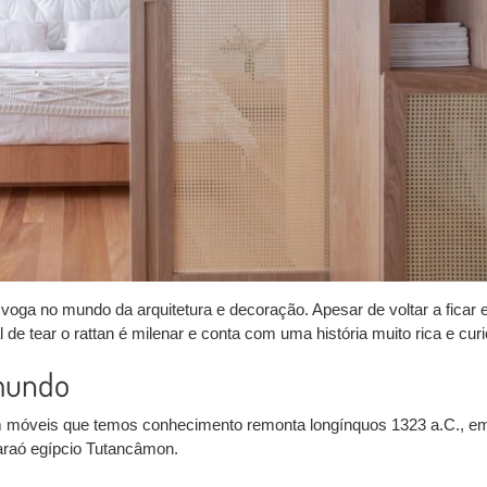
voga no mundo da arquitetura e decoração. Apesar de voltar a ficar
l
de tear o rattan é
milenar
e conta com uma história muito
rica
e
cur
mundo
 em móveis que temos conhecimento remonta
longínquos 1323 a.C.
, e
araó
egípcio Tutancâmon.