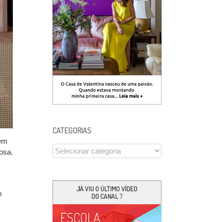
CATEGORIAS
 em
CATEGORIAS
iosa
.
m