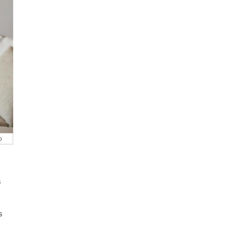
o
s
s