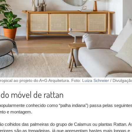
tropical ao projeto do A+G Arquitetura. Foto:
Luiza Schreier
/ Divulgaçã
s do móvel de rattan
opularmente conhecido como “palha indiana”) passa pelas seguinte
ento e montagem.
ão colhidos das palmeiras do grupo de Calamus ou plantas Rattan. A
teriores são as
trepadeiras
, já que apresentam hastes mais longas e