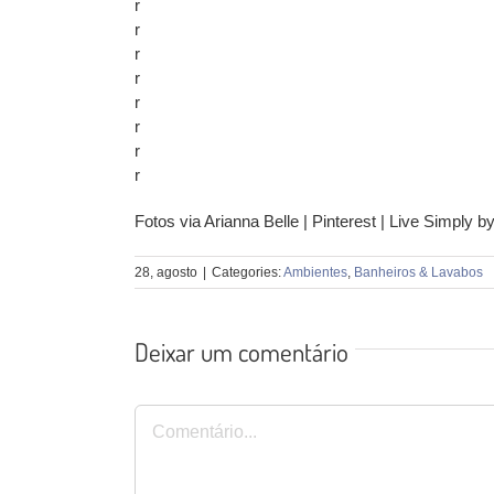
r
r
r
r
r
r
r
r
Fotos via Arianna Belle | Pinterest | Live Simply b
28, agosto
|
Categories:
Ambientes
,
Banheiros & Lavabos
Deixar um comentário
Comentário