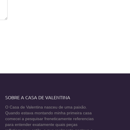
SOBRE A CASA DE VALENTINA
O Casa de Valentina nasceu de uma paixão.
Quando estava montando minha primeira casa
comecei a pesquisar freneticamente referencias
para entender exatamente quais peças