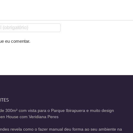
ue eu comentar.
NTES
de 300m² com vista para o Parque Ibirapuera e muito design
Open House com Veridiana Peres
andes revela como o fazer manual deu forma ao seu ambiente na