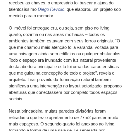
recebeu as chaves, o empresário foi buscar a ajuda do
talentosíssimo
Diego Revollo
, que elaborou um projeto sob
medida para o morador.
O imóvel foi entregue cru, ou seja, sem piso no living,
quarto, cozinha ou nas áreas molhadas – todos os
ambientes também estavam com seus forros originais. “O
que me chamou mais atenção foi a varanda, voltada para
uma paisagem ainda sem edifícios ou qualquer obstáculos.
Todo o espaço era inundado com luz natural proveniente
desta abertura principal e esta foi uma das características
que me guiou na concepção de todo o projeto”, revela o
arquiteto. Tirar proveito da iluminação natural também
significava uma intervenção no layout setorizado, propondo
aberturas que conectassem por completo todos espaços
sociais.
Nesta brincadeira, muitas paredes divisórias foram
retiradas o que fez o apartamento de 77m2 parecer muito
mais espaçoso. O segundo quarto foi anexado ao living,
tomando a forma de uma sala de TV separada por