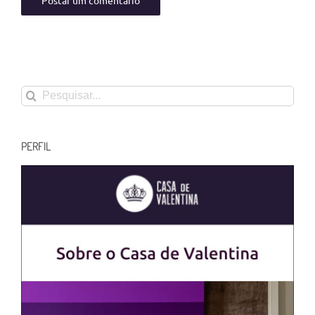
Buscar
resultados
para:
PERFIL