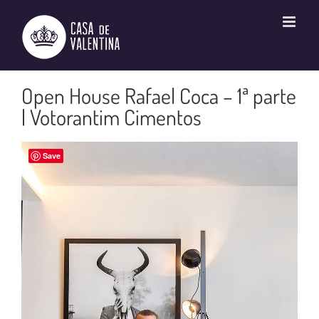
Ir
para
o
conteúdo
Open House Rafael Coca – 1ª parte
| Votorantim Cimentos
Save