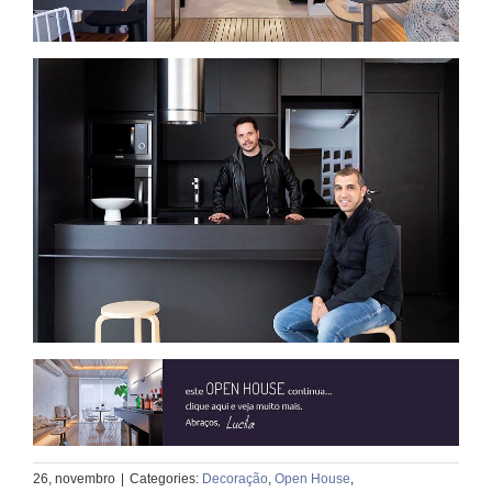
26, novembro
|
Categories:
Decoração
,
Open House
,