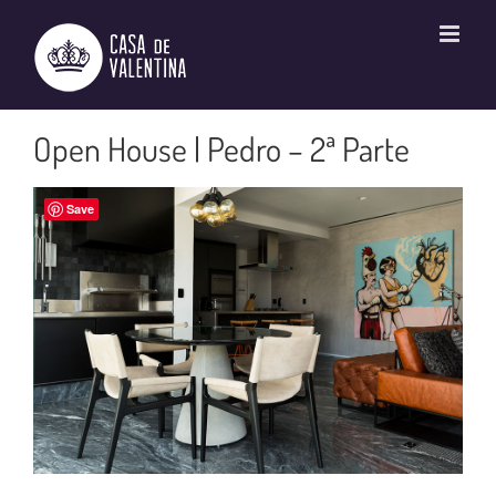
Ir
para
o
conteúdo
Open House | Pedro – 2ª Parte
Save