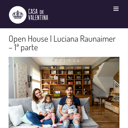
Ir
para
o
conteúdo
Open House | Luciana Raunaimer
– 1ª parte