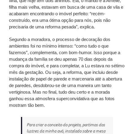
filha, que hoje tem dois aninhos. Ela, o marido e a Amélie,
filha mais velha, estavam em busca de uma casa de vila e
acabaram encontrando o imóvel perfeito: “recém-
construído, era uma ótima opção para nós, pois não
precisaria de uma reforma pesada”, explica.
Segundo a moradora, o processo de decoração dos
ambientes foi no mínimo intenso: “como tudo o que
fazemos”, complementa, com bom-humor. Isso porque a
mudança da família se deu apenas 70 dias depois da
compra do imóvel, e para completar, a Lu estava no sétimo
mês da gestação. Ou seja, a reforma, que incluiu desde
instalação de papel de parede e marcenaria até a abertura
de paredes, desdobrou-se de uma maneira um tanto
vertiginosa. Mas no final, tudo deu certo e a morada
ganhou essa atmosfera superconvidativa que as fotos
mostram tão bem.
Para criar o conceito do projeto, partimos dos
lustres da minha avó, instalado sobre a mesa