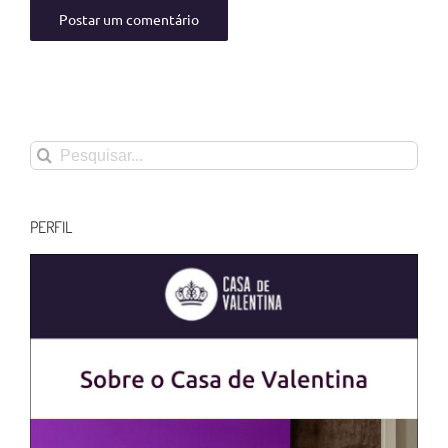
Buscar
resultados
para:
PERFIL