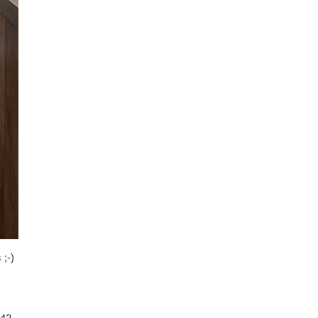
s
;-)