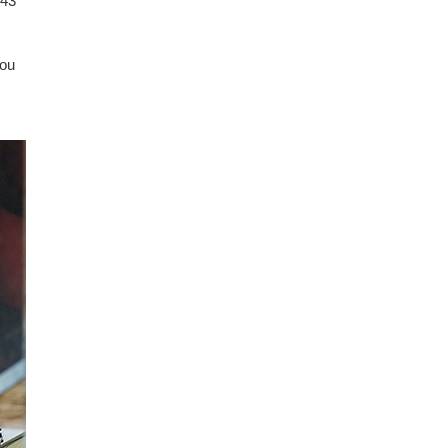
743
cou