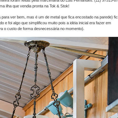
nteira foram feitas pela marcenaria do Luis Fernandes. (11) 97515-6
ma ilha que vendia pronta na Tok & Stok!
dá para ver bem, mas é um de metal que fica encostado na parede) fi
 foi algo que simplificou muito pois a idéia inicial era fazer em
va o custo de forma desnecessária no momento).