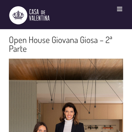
Ir
para
o
conteúdo
Open House Giovana Giosa – 2ª
Parte