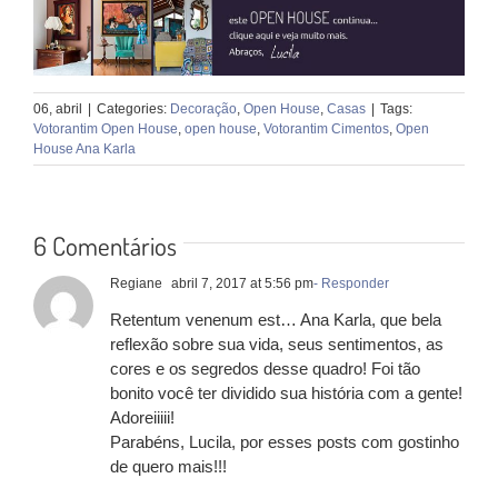
06, abril
|
Categories:
Decoração
,
Open House
,
Casas
|
Tags:
Votorantim Open House
,
open house
,
Votorantim Cimentos
,
Open
House Ana Karla
6 Comentários
Regiane
abril 7, 2017 at 5:56 pm
- Responder
Retentum venenum est… Ana Karla, que bela
reflexão sobre sua vida, seus sentimentos, as
cores e os segredos desse quadro! Foi tão
bonito você ter dividido sua história com a gente!
Adoreiiiii!
Parabéns, Lucila, por esses posts com gostinho
de quero mais!!!