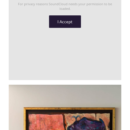
For privacy reasons SoundCloud needs your permission to be
loaded.
I Accept