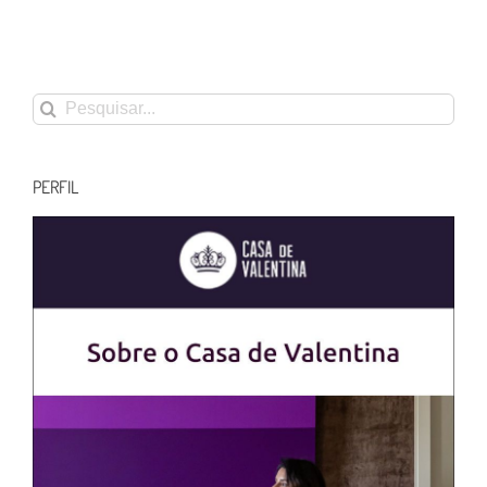
Buscar
resultados
para:
PERFIL