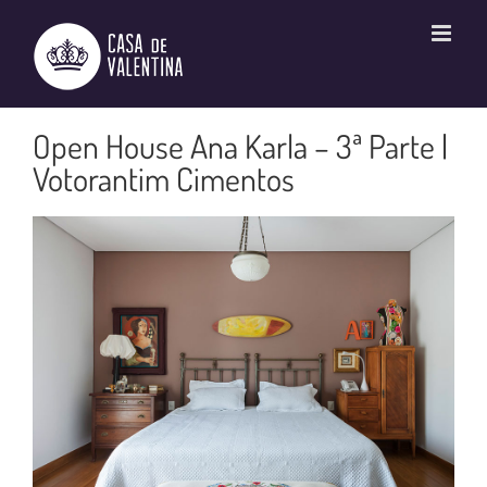
Ir
para
o
conteúdo
Open House Ana Karla – 3ª Parte |
Votorantim Cimentos