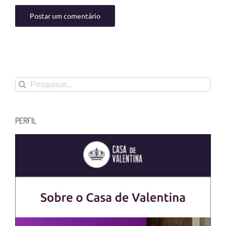
Buscar
resultados
para:
PERFIL