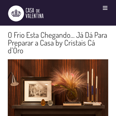
Ir
para
o
conteúdo
O Frio Esta Chegando… Já Dá Para
Preparar a Casa by Cristais Cá
d’Óro