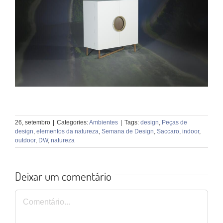
26, setembro
|
Categories:
Ambientes
|
Tags:
design
,
Peças de
design
,
elementos da natureza
,
Semana de Design
,
Saccaro
,
indoor
,
outdoor
,
DW
,
natureza
Deixar um comentário
Comentário