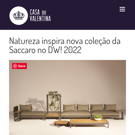
Ir
para
o
conteúdo
Natureza inspira nova coleção da
Saccaro no DW! 2022
Save