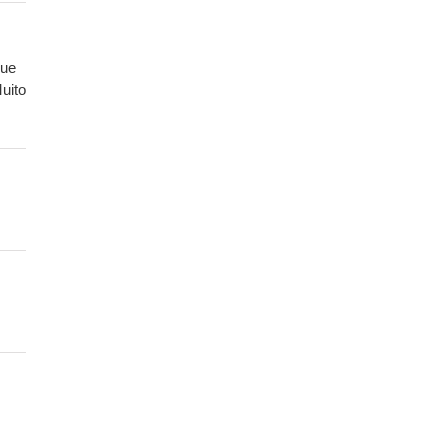
que
uito