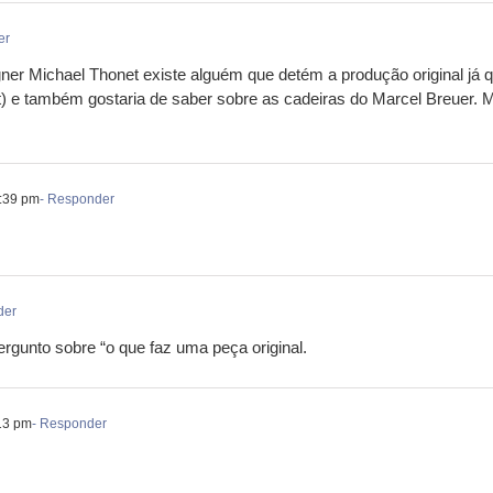
er
ner Michael Thonet existe alguém que detém a produção original já 
et) e também gostaria de saber sobre as cadeiras do Marcel Breuer. M
2:39 pm
- Responder
der
rgunto sobre “o que faz uma peça original.
13 pm
- Responder