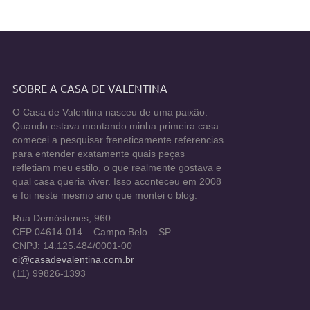
SOBRE A CASA DE VALENTINA
O Casa de Valentina nasceu de uma paixão.
Quando estava montando minha primeira casa
comecei a pesquisar freneticamente referencias
para entender exatamente quais peças
refletiam meu estilo, o que realmente gostava e
qual casa queria viver. Isso aconteceu em 2008
e foi neste mesmo ano que montei o blog.
Rua Demóstenes, 960
CEP 04614-014 – Campo Belo – SP
CNPJ: 14.125.484/0001-00
oi@casadevalentina.com.br
(11) 99826-1393