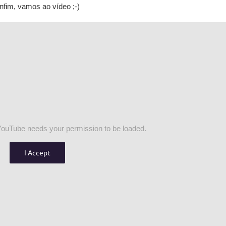
nfim, vamos ao vídeo ;-)
YouTube needs your permission to be loaded.
I Accept