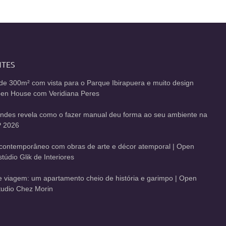
NTES
de 300m² com vista para o Parque Ibirapuera e muito design
Open House com Veridiana Peres
andes revela como o fazer manual deu forma ao seu ambiente na
 2026
contemporâneo com obras de arte e décor atemporal | Open
údio Glik de Interiores
de viagem: um apartamento cheio de história e garimpo | Open
udio Chez Morin