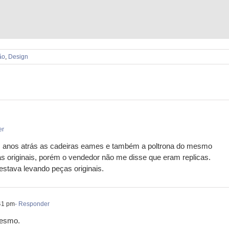
ão
,
Design
er
ns anos atrás as cadeiras eames e também a poltrona do mesmo
s originais, porém o vendedor não me disse que eram replicas.
estava levando peças originais.
41 pm
- Responder
mesmo.