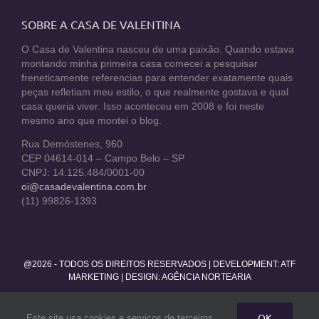
SOBRE A CASA DE VALENTINA
O Casa de Valentina nasceu de uma paixão. Quando estava
montando minha primeira casa comecei a pesquisar
freneticamente referencias para entender exatamente quais
peças refletiam meu estilo, o que realmente gostava e qual
casa queria viver. Isso aconteceu em 2008 e foi neste
mesmo ano que montei o blog.
Rua Demóstenes, 960
CEP 04614-014 – Campo Belo – SP
CNPJ: 14.125.484/0001-00
oi@casadevalentina.com.br
(11) 99826-1393
@2026 - TODOS OS DIREITOS RESERVADOS | DEVELOPMENT:
ATF
MARKETING
| DESIGN: AGÊNCIA NORTEARIA
Facebook
Twitter
Instagram
Pinterest
YouTube
Rss
OK
Este site usa cookies e serviços de terceiros.