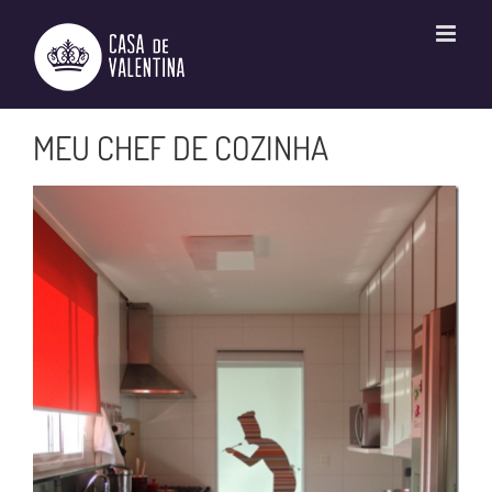
Ir
para
o
conteúdo
MEU CHEF DE COZINHA