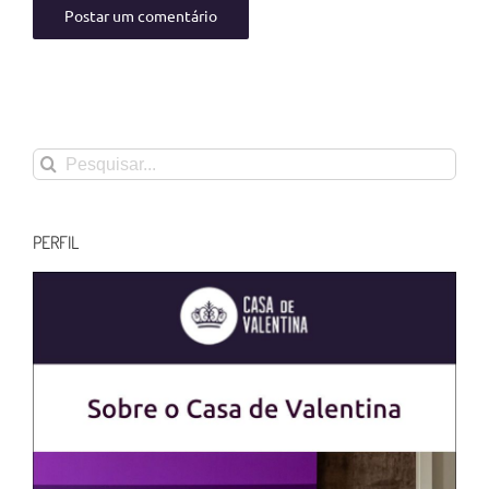
Buscar
resultados
para:
PERFIL