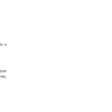
is e
Quer
elo,