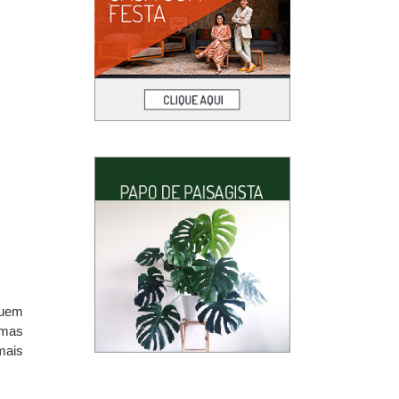
quem
 mas
mais