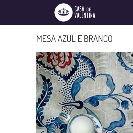
Ir
para
o
conteúdo
MESA AZUL E BRANCO