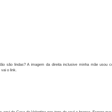
ão são lindas? A imagem da direita inclusive minha mãe usou 
I
vai o link.
s aqui do Casa de Valentina nos tons de azul e branco. Espero que