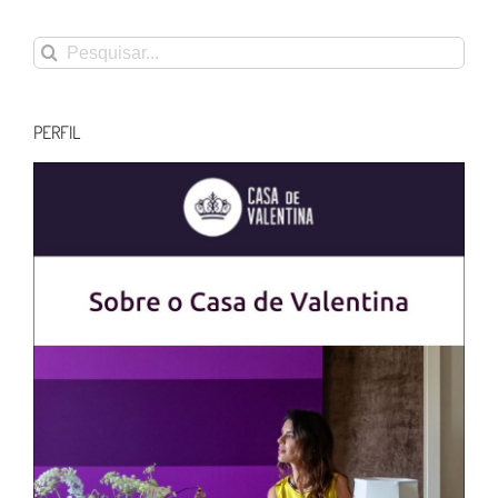
Buscar
resultados
para:
PERFIL