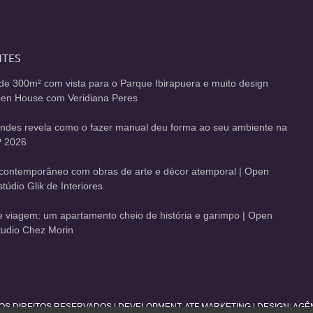
NTES
de 300m² com vista para o Parque Ibirapuera e muito design
Open House com Veridiana Peres
andes revela como o fazer manual deu forma ao seu ambiente na
 2026
contemporâneo com obras de arte e décor atemporal | Open
údio Glik de Interiores
de viagem: um apartamento cheio de história e garimpo | Open
udio Chez Morin
 OS DIREITOS RESERVADOS | DEVELOPMENT:
ATF MARKETING
| DESIGN: AG