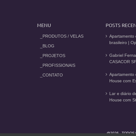
MENU
POSTS RECE
_PRODUTOS / VELAS
Apartamento 
brasileiro | 
_BLOG
Gabriel Fern
_PROJETOS
CASACOR SP
_PROFISSIONAIS
Apartamento 
_CONTATO
House com Est
Lar e diário 
House com St
@2026 - TODOS