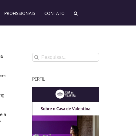
PROFISSIONAIS
CONTATO
Buscar
ra
resultados
para:
rei
PERFIL
ng
e a
o