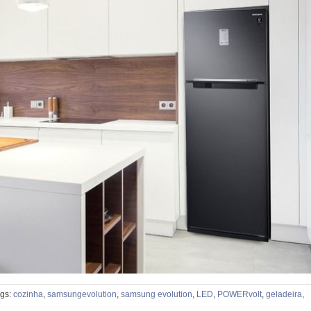
gs:
cozinha
,
samsungevolution
,
samsung evolution
,
LED
,
POWERvolt
,
geladeira
,