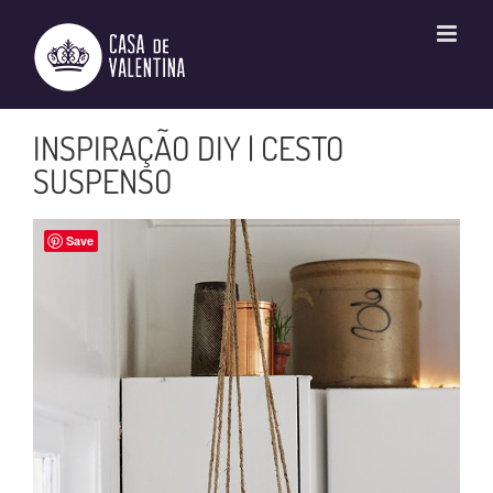
Ir
para
o
conteúdo
INSPIRAÇÃO DIY | CESTO
SUSPENSO
Save