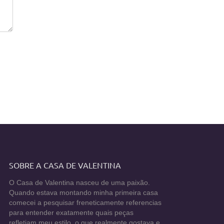
SOBRE A CASA DE VALENTINA
O Casa de Valentina nasceu de uma paixão.
Quando estava montando minha primeira casa
comecei a pesquisar freneticamente referencias
para entender exatamente quais peças
refletiam meu estilo, o que realmente gostava e