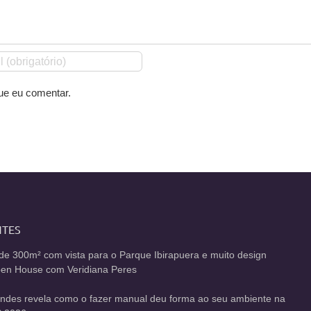
ue eu comentar.
NTES
de 300m² com vista para o Parque Ibirapuera e muito design
Open House com Veridiana Peres
andes revela como o fazer manual deu forma ao seu ambiente na