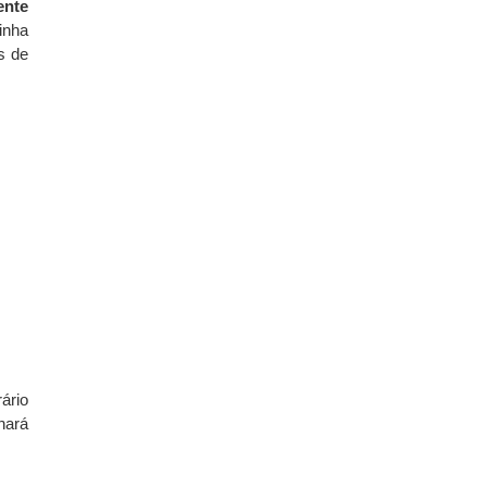
ente
inha
s de
ário
nará