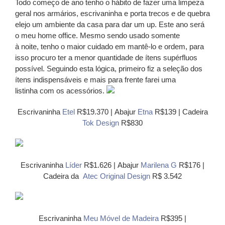
Todo começo de ano tenho o hábito de fazer uma limpeza
geral nos armários, escrivaninha e porta trecos e de quebra
elejo um ambiente da casa para dar um up. Este ano será
o meu home office. Mesmo sendo usado somente
à noite, tenho o maior cuidado em mantê-lo e ordem, para
isso procuro ter a menor quantidade de ítens supérfluos
possível. Seguindo esta lógica, primeiro fiz a seleção dos
ítens indispensáveis e mais para frente farei uma
listinha com os acessórios.
Escrivaninha
Etel
R$19.370 | Abajur
Etna
R$139 | Cadeira
Tok Design
R$830
Escrivaninha
Líder
R$1.626 | Abajur
Marilena G
R$176 |
Cadeira da
Atec Original Design
R$ 3.542
Escrivaninha
Meu Móvel de Madeira
R$395 |