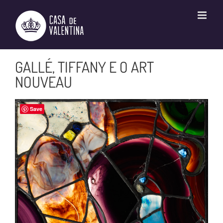
Ir
para
o
conteúdo
GALLÉ, TIFFANY E O ART
NOUVEAU
Save