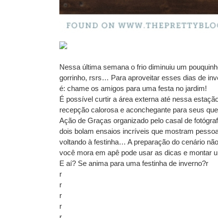
Nessa última semana o frio diminuiu um pouquinho
gorrinho, rsrs… Para aproveitar esses dias de i
é: chame os amigos para uma festa no jardim!
É possível curtir a área externa até nessa estaç
recepção calorosa e aconchegante para seus que
Ação de Graças organizado pelo casal de fotógraf
dois bolam ensaios incríveis que mostram pessoa
voltando à festinha… A preparação do cenário não
você mora em apê pode usar as dicas e montar u
E aí? Se anima para uma festinha de inverno?r
r
r
r
r
r