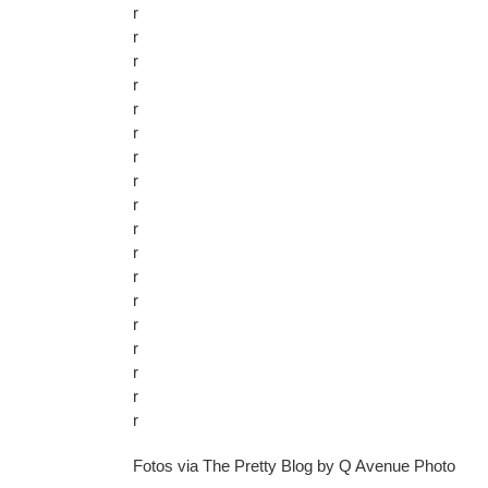
r
r
r
r
r
r
r
r
r
r
r
r
r
r
r
r
r
r
Fotos via The Pretty Blog by Q Avenue Photo