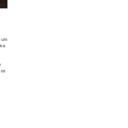
e um
ica
e
 os