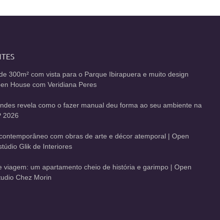
NTES
de 300m² com vista para o Parque Ibirapuera e muito design
Open House com Veridiana Peres
andes revela como o fazer manual deu forma ao seu ambiente na
 2026
contemporâneo com obras de arte e décor atemporal | Open
údio Glik de Interiores
de viagem: um apartamento cheio de história e garimpo | Open
udio Chez Morin