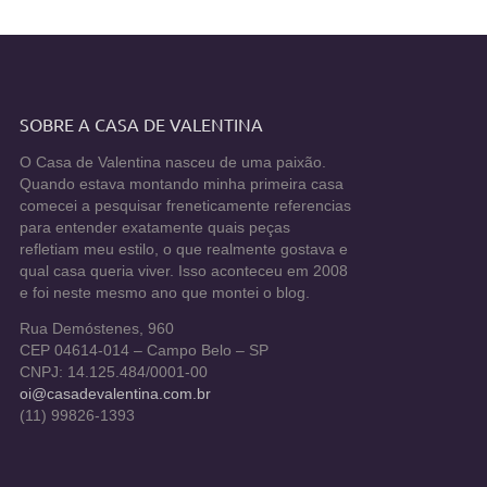
SOBRE A CASA DE VALENTINA
O Casa de Valentina nasceu de uma paixão.
Quando estava montando minha primeira casa
comecei a pesquisar freneticamente referencias
para entender exatamente quais peças
refletiam meu estilo, o que realmente gostava e
qual casa queria viver. Isso aconteceu em 2008
e foi neste mesmo ano que montei o blog.
Rua Demóstenes, 960
CEP 04614-014 – Campo Belo – SP
CNPJ: 14.125.484/0001-00
oi@casadevalentina.com.br
(11) 99826-1393