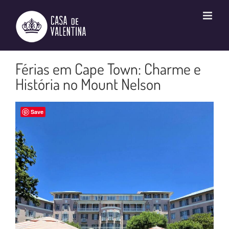
Ir
para
o
conteúdo
Férias em Cape Town: Charme e
História no Mount Nelson
Save