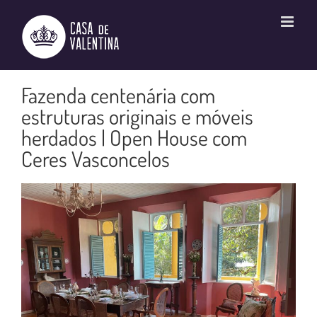
Ir
para
o
conteúdo
Fazenda centenária com
estruturas originais e móveis
herdados | Open House com
Ceres Vasconcelos