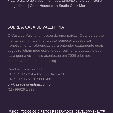
Lar e diário de viagem: um apartamento cheio de história
e garimpo | Open House com Studio Chez Morin
SOBRE A CASA DE VALENTINA
O Casa de Valentina nasceu de uma paixão. Quando estava
montando minha primeira casa comecei a pesquisar
freneticamente referencias para entender exatamente quais
peças refletiam meu estilo, o que realmente gostava e qual
casa queria viver. Isso aconteceu em 2008 e foi neste
mesmo ano que montei o blog.
Rua Demóstenes, 960
CEP 04614-014 – Campo Belo – SP
CNPJ: 14.125.484/0001-00
oi@casadevalentina.com.br
(11) 99826-1393
@2026 - TODOS OS DIREITOS RESERVADOS | DEVELOPMENT:
ATF