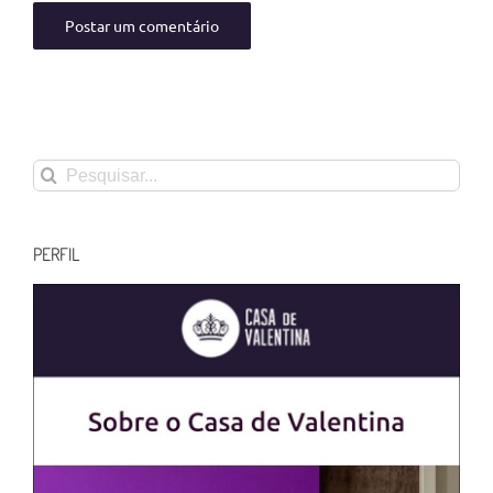
Buscar
resultados
para:
PERFIL