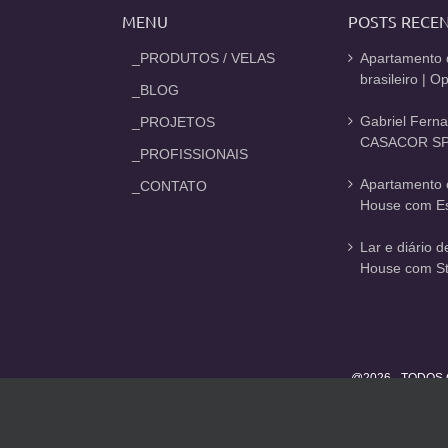
MENU
POSTS RECE
_PRODUTOS / VELAS
Apartamento 
brasileiro | 
_BLOG
Gabriel Fern
_PROJETOS
CASACOR SP
_PROFISSIONAIS
Apartamento 
_CONTATO
House com Est
Lar e diário 
House com St
@2026 - TODOS