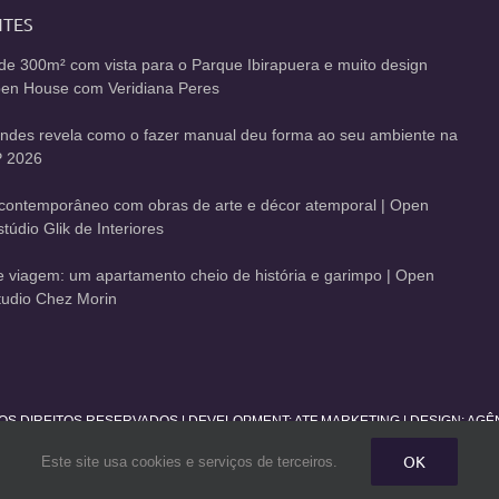
NTES
de 300m² com vista para o Parque Ibirapuera e muito design
Open House com Veridiana Peres
andes revela como o fazer manual deu forma ao seu ambiente na
 2026
contemporâneo com obras de arte e décor atemporal | Open
údio Glik de Interiores
de viagem: um apartamento cheio de história e garimpo | Open
udio Chez Morin
 OS DIREITOS RESERVADOS | DEVELOPMENT:
ATF MARKETING
| DESIGN: AG
OK
Este site usa cookies e serviços de terceiros.
Facebook
Twitter
Instagram
Pinterest
YouTube
Rss