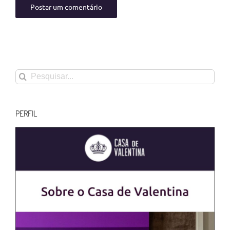
Buscar
resultados
para:
PERFIL