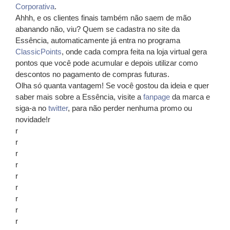
Corporativa
.
Ahhh, e os clientes finais também não saem de mão
abanando não, viu? Quem se cadastra no site da
Essência, automaticamente já entra no programa
ClassicPoints
, onde cada compra feita na loja virtual gera
pontos que você pode acumular e depois utilizar como
descontos no pagamento de compras futuras.
Olha só quanta vantagem! Se você gostou da ideia e quer
saber mais sobre a Essência, visite a
fanpage
da marca e
siga-a no
twitter
, para não perder nenhuma promo ou
novidade!r
r
r
r
r
r
r
r
r
r