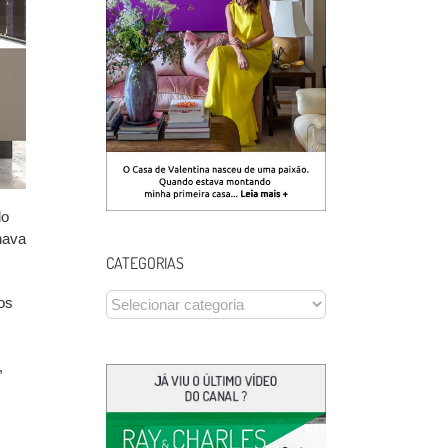
do
hava
CATEGORIAS
CATEGORIAS
os
,