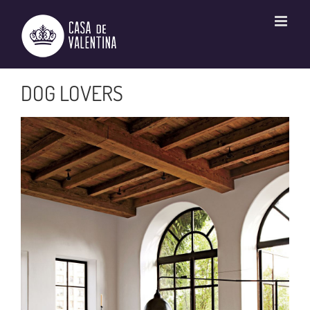
Ir
para
o
conteúdo
DOG LOVERS