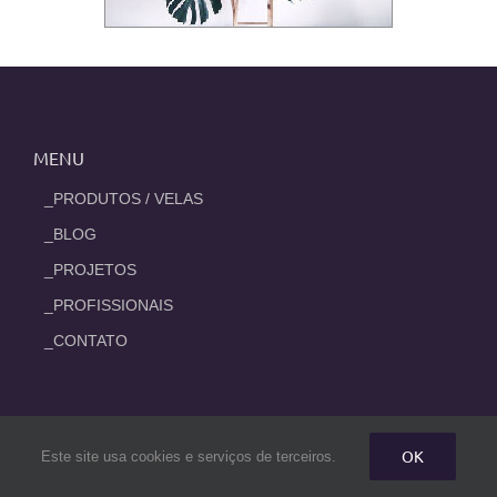
MENU
_PRODUTOS / VELAS
_BLOG
_PROJETOS
_PROFISSIONAIS
_CONTATO
POSTS RECENTES
OK
Este site usa cookies e serviços de terceiros.
Apartamento de 300m² com vista para o Parque