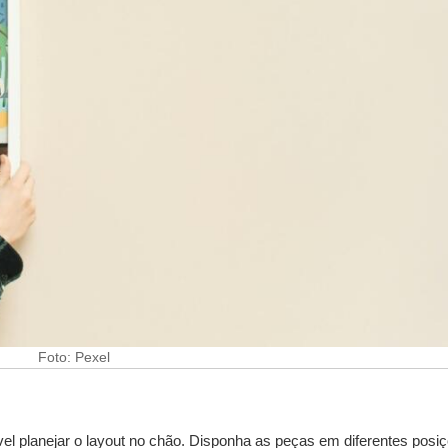
Foto: Pexel
el planejar o layout no chão. Disponha as peças em diferentes posi