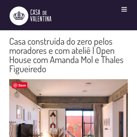
Ir
para
o
conteúdo
Casa construída do zero pelos
moradores e com ateliê | Open
House com Amanda Mol e Thales
Figueiredo
Save