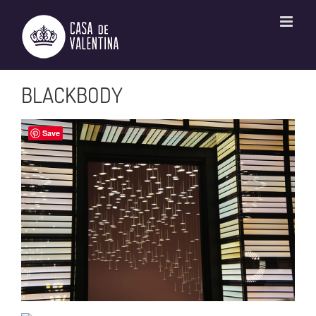
Ir
para
o
conteúdo
BLACKBODY
Save