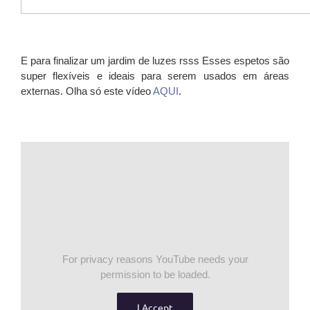
E para finalizar um jardim de luzes rsss Esses espetos são
super flexíveis e ideais para serem usados em áreas
externas. Olha só este vídeo
AQUI
.
For privacy reasons YouTube needs your
permission to be loaded.
I Accept