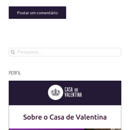
Buscar
resultados
para:
PERFIL