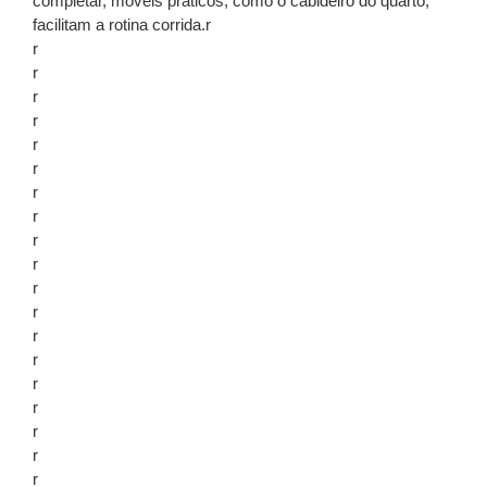
completar, móveis práticos, como o cabideiro do quarto,
facilitam a rotina corrida.r
r
r
r
r
r
r
r
r
r
r
r
r
r
r
r
r
r
r
r