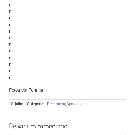
r
r
r
r
r
r
r
r
r
r
r
r
Fotos via Femina
10, julho
|
Categories:
Decoração
,
Apartamentos
Deixar um comentário