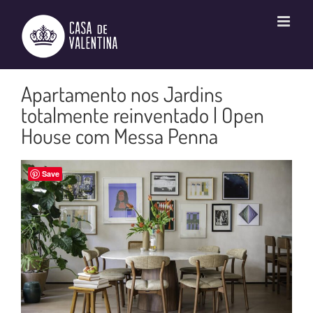
Ir
para
o
conteúdo
Apartamento nos Jardins
totalmente reinventado | Open
House com Messa Penna
Save