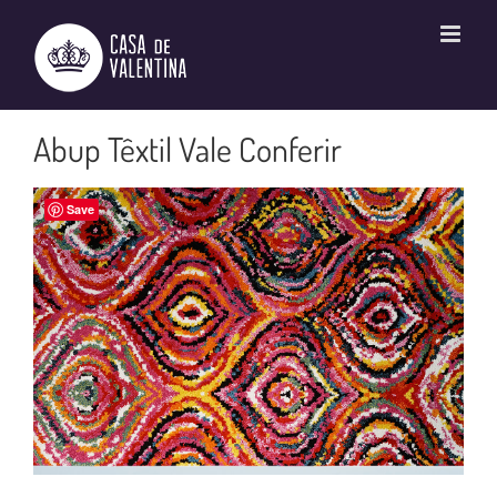
Ir
para
o
conteúdo
Abup Têxtil Vale Conferir
Save