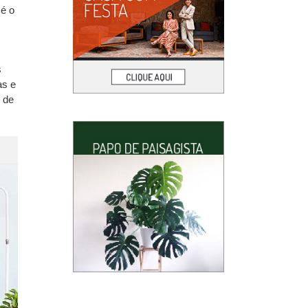
 é o
s
as e
 de