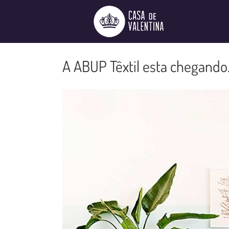
Ir
para
o
conteúdo
A ABUP Têxtil esta chegand