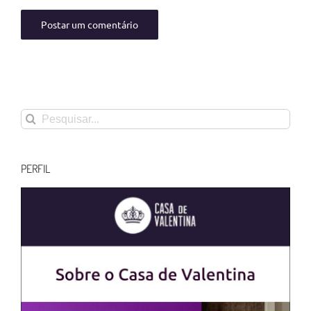
Buscar
resultados
para:
PERFIL