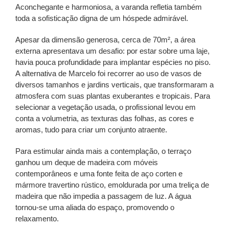
Aconchegante e harmoniosa, a varanda refletia também
toda a sofisticação digna de um hóspede admirável.
Apesar da dimensão generosa, cerca de 70m², a área
externa apresentava um desafio: por estar sobre uma laje,
havia pouca profundidade para implantar espécies no piso.
A alternativa de Marcelo foi recorrer ao uso de vasos de
diversos tamanhos e jardins verticais, que transformaram a
atmosfera com suas plantas exuberantes e tropicais. Para
selecionar a vegetação usada, o profissional levou em
conta a volumetria, as texturas das folhas, as cores e
aromas, tudo para criar um conjunto atraente.
Para estimular ainda mais a contemplação, o terraço
ganhou um deque de madeira com móveis
contemporâneos e uma fonte feita de aço corten e
mármore travertino rústico, emoldurada por uma treliça de
madeira que não impedia a passagem de luz. A água
tornou-se uma aliada do espaço, promovendo o
relaxamento.