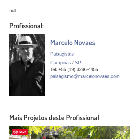
null
Profissional:
Marcelo Novaes
Paisagistas
Campinas
/
SP
Tel: +55 (19) 3296-4455
paisagismo@marcelonovaes.com
Mais Projetos deste Profissional
Save