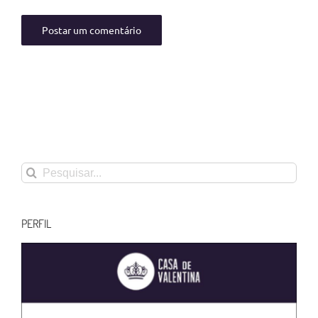
Buscar
resultados
para:
PERFIL