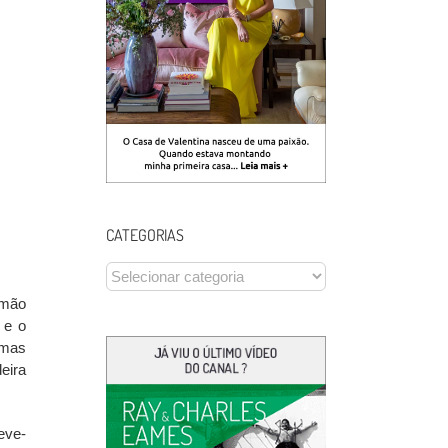
CATEGORIAS
CATEGORIAS
 mão
 e o
 mas
eira
eve-