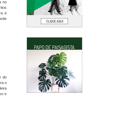
a no
ntos
ra é
vite
e do
ra o
eira
so e