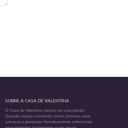
SOBRE A CASA DE VALENTINA
O Casa de Valentina nasceu de uma paixão.
Quando estava montando minha primeira casa
comecei a pesquisar freneticamente referencias
para entender exatamente quais peças