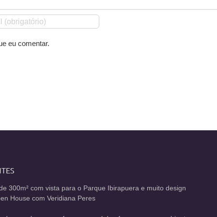
ue eu comentar.
NTES
de 300m² com vista para o Parque Ibirapuera e muito design
Open House com Veridiana Peres