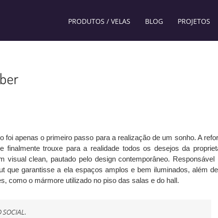
PRODUTOS / VELAS
BLOG
PROJETOS
eber
o foi apenas o primeiro passo para a realização de um sonho. A refo
e finalmente trouxe para a realidade todos os desejos da proprietá
um visual clean, pautado pelo design contemporâneo. Responsável 
yout que garantisse a ela espaços amplos e bem iluminados, além d
s, como o mármore utilizado no piso das salas e do hall.
 SOCIAL.