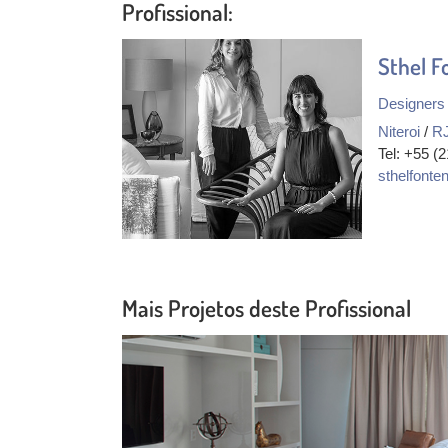
Profissional:
Sthel F
Designers 
Niteroi
/
R
Tel: +55 (
sthelfont
Mais Projetos deste Profissional