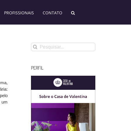
PROFISSIONAIS
CONTATO
Buscar
resultados
para:
PERFIL
rma,
ria:
pelo
e um