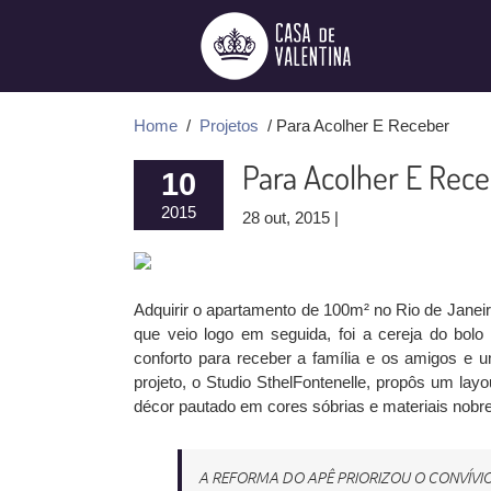
Ir
para
o
conteúdo
Home
/
Projetos
/ Para Acolher E Receber
Para Acolher E Rec
10
2015
28 out, 2015 |
Adquirir o apartamento de 100m² no Rio de Janeir
que veio logo em seguida, foi a cereja do bolo 
conforto para receber a família e os amigos e 
projeto, o Studio SthelFontenelle, propôs um la
décor pautado em cores sóbrias e materiais nobre
A REFORMA DO APÊ PRIORIZOU O CONVÍVIO