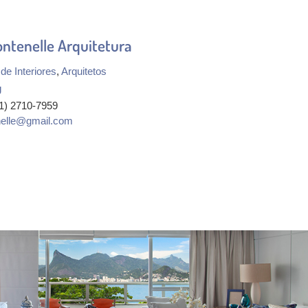
ontenelle Arquitetura
de Interiores
,
Arquitetos
J
21) 2710-7959
enelle@gmail.com