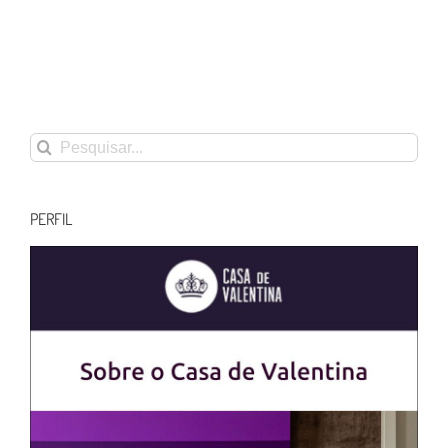
Buscar
resultados
para:
PERFIL