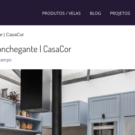
PRODUTOS / VELAS
BLOG
PROJETOS
e | CasaCor
nchegante | CasaCor
ampo