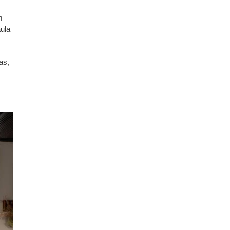
m
ula
as,