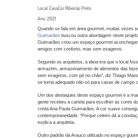
Local: CasaCor Ribeirão Preto
Ano: 2021
Quando se fala em área gourmet, muitas vezes se
Guimarães
buscou outra abordagem neste projeto,
Guimarães criou um espaço gourmet aconchegante,
amigos com conforto, mas sem exageros.
Segundo os arquitetos, a ideia era que o local fos
armazém, armazenamento de alimentos das faze
sem exageros, com pé no chão”, diz Thiago Manar
se torna adequado não só para casas de campo 
Um dos destaques deste espaço gourmet é a ma
gente recebeu a cartela para escolher as cores do
conta Ana Paula Guimarães. A cor suave conseg
contemporaneidade. “Porque celeiro dá a conotaçã
explica a arquiteta.
Outro padrão da Arauco utilizado no espaço gour