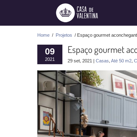
Ir
para
o
conteúdo
Home
/
Projetos
/ Espaço gourmet aconchegant
Espaço gourmet aco
09
2021
29 set, 2021 |
Casas
,
Até 50 m2
,
C