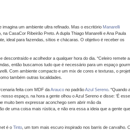
 imagina um ambiente ultra refinado. Mas o escritório
Manarelli
 na CasaCor Ribeirão Preto. A dupla Thiago Manarelli e Ana Paula
 ideal para fazendas, sítios e chácaras. O objetivo é receber os
se descontraído e acolhedor a qualquer hora do dia. “Celeiro remete a
ndas, então buscamos tudo que é necessário para um espaço gour
elli. Com ambiente compacto e um mix de cores e texturas, o proje
como também outras localidades.
rcenaria feita com MDF da
Arauco
no padrão
Azul Sereno
. “Quando 
 nosso espaço, na hora a gente olhou o Azul Sereno e disse: ‘É esse'
ue muito bem expressar aconchego sem abrir mão da
o de uma coisa mais rústica, e não era essa a ideia que a gente quer
met é o
Tinto
, um tom mais escuro inspirado nos barris de carvalho. 