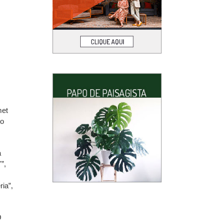
met
to
a
”,
ia”,
O