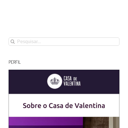
Buscar
resultados
para:
PERFIL