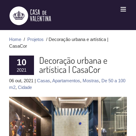
Ir
para
o
conteúdo
Home
/
Projetos
/ Decoração urbana e artística |
CasaCor
Decoração urbana e
10
artística | CasaCor
2021
06 out, 2021 |
Casas
,
Apartamentos
,
Mostras
,
De 50 a 100
m2
,
Cidade