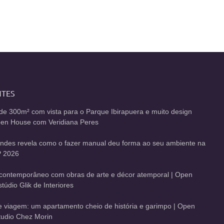
NTES
de 300m² com vista para o Parque Ibirapuera e muito design
Open House com Veridiana Peres
andes revela como o fazer manual deu forma ao seu ambiente na
 2026
contemporâneo com obras de arte e décor atemporal | Open
údio Glik de Interiores
de viagem: um apartamento cheio de história e garimpo | Open
udio Chez Morin