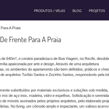
PRODUTOS / VELAS
BLOG
PROJETOS
 Para A Praia
De Frente Para A Praia
 de 640m², o cenário paradisíaco de Boa Viagem, no Recife, desdob
mília apaixonada por arte e design. Através de uma arquitetura
as, os ambientes do apartamento são bem definidos, práticos e chei
 de arquitetos Turíbio Santos e Zezinho Santos, responsáveis pela tot
ente substituídos por materiais exclusivos e soluções sob medida,
 mix de aço inox, madeira, vidro e espelhos. Sofisticação e serenid
 de móveis assinados pelos próprios arquitetos, pelo elaborado proj
sóbrias. No living, um cômodo amplo e impactante, um valioso acervo