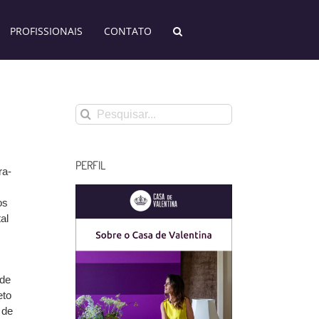
PROFISSIONAIS
CONTATO
Buscar
resultados
para:
PERFIL
ra-
os
al
ade
eto
 de