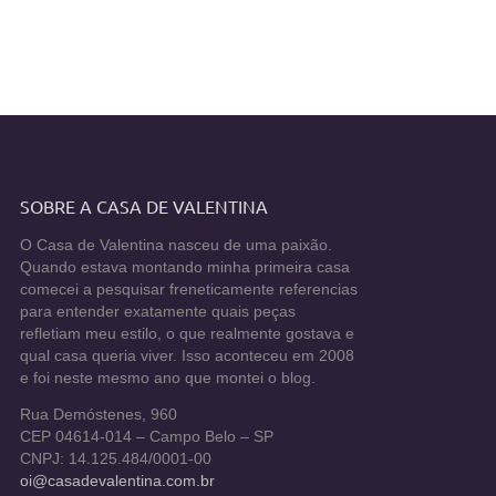
SOBRE A CASA DE VALENTINA
O Casa de Valentina nasceu de uma paixão.
Quando estava montando minha primeira casa
comecei a pesquisar freneticamente referencias
para entender exatamente quais peças
refletiam meu estilo, o que realmente gostava e
qual casa queria viver. Isso aconteceu em 2008
e foi neste mesmo ano que montei o blog.
Rua Demóstenes, 960
CEP 04614-014 – Campo Belo – SP
CNPJ: 14.125.484/0001-00
oi@casadevalentina.com.br