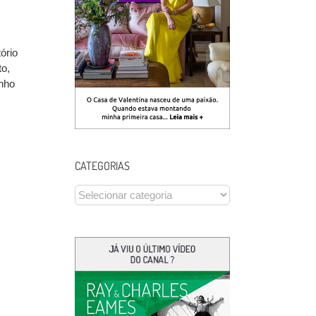
ório
to,
anho
CATEGORIAS
CATEGORIAS