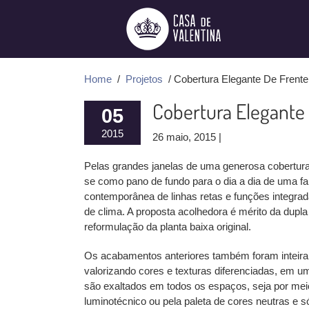
Ir
para
o
conteúdo
Home
/
Projetos
/ Cobertura Elegante De Frente
Cobertura Elegante 
05
2015
26 maio, 2015 |
Pelas grandes janelas de uma generosa cobertura
se como pano de fundo para o dia a dia de uma fa
contemporânea de linhas retas e funções integrad
de clima. A proposta acolhedora é mérito da dupla
reformulação da planta baixa original.
Os acabamentos anteriores também foram inteiram
valorizando cores e texturas diferenciadas, em um
são exaltados em todos os espaços, seja por meio
luminotécnico ou pela paleta de cores neutras e 