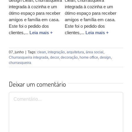
design clean, churrasqueira
clean, churrasqueira
integrada à cozinha e um
integrada à cozinha e um
ótimo espaço para receber
ótimo espaço para receber
amigos e família em casa.
amigos e família em casa.
Este foi o pedido dos
Este foi o pedido dos
clientes,...
Leia mais +
clientes,...
Leia mais +
07, junho
|
Tags:
clean
,
integração
,
arquitetura
,
área social
,
Churrasqueira integrada
,
decor
,
decoração
,
home office
,
design
,
churrasqueira
Deixar um comentário
Comentário