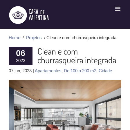
Ir
para
o
conteúdo
Home
/
Projetos
/ Clean e com churrasqueira integrada
Clean e com
06
churrasqueira integrada
2023
07 jun, 2023 |
Apartamentos
,
De 100 a 200 m2
,
Cidade