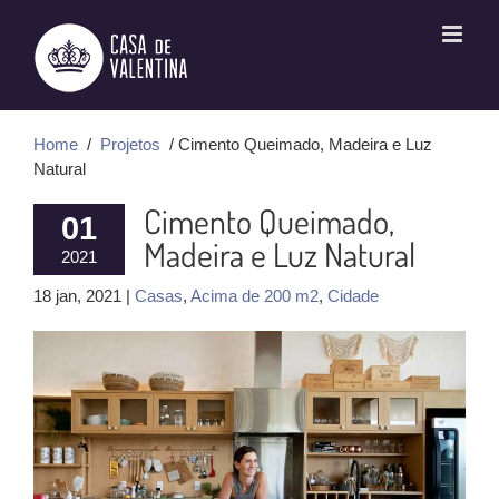
Ir
para
o
conteúdo
Home
/
Projetos
/ Cimento Queimado, Madeira e Luz
Natural
Cimento Queimado,
01
Madeira e Luz Natural
2021
18 jan, 2021 |
Casas
,
Acima de 200 m2
,
Cidade