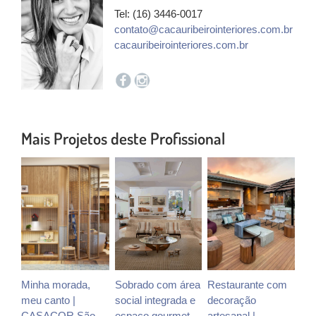
Tel: (16) 3446-0017
contato@cacauribeirointeriores.com.br
cacauribeirointeriores.com.br
Mais Projetos deste Profissional
Minha morada,
Sobrado com área
Restaurante com
meu canto |
social integrada e
decoração
CASACOR São
espaço gourmet
artesanal |