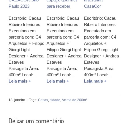
Paulo 2023
para receber
CasaCor
Escritório: Cacau
Escritório: Cacau
Escritório: Cacau
Ribeiro Interiores
Ribeiro Interiores
Ribeiro Interiores
Executado em
Executado em
Executado em
parceria com: C4
parceria com: C4
parceria com: C4
Arquitetos + Filippo
Arquitetos +
Arquitetos +
Giorgi Light
Filippo Giorgi Light
Filippo Giorgi Light
Designer + Andrea
Designer + Andrea
Designer + Andrea
Esteves
Esteves
Esteves
Paisagista Área:
Paisagista Área:
Paisagista Área:
400m² Local:...
400m² Local:...
400m² Local:...
Leia mais +
Leia mais +
Leia mais +
18, janeiro
|
Tags:
Casas
,
cidade
,
Acima de 200m²
Deixar um comentário