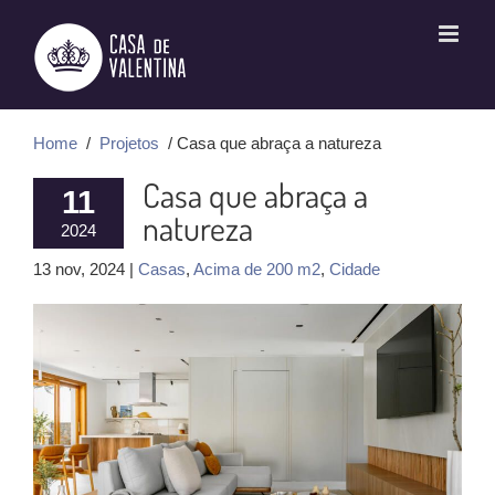
Ir
para
o
conteúdo
Home
/
Projetos
/ Casa que abraça a natureza
Casa que abraça a
11
natureza
2024
13 nov, 2024 |
Casas
,
Acima de 200 m2
,
Cidade