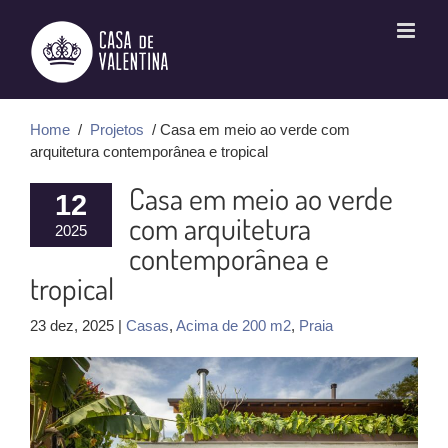
Ir
para
o
conteúdo
Home
/
Projetos
/ Casa em meio ao verde com
arquitetura contemporânea e tropical
Casa em meio ao verde
12
com arquitetura
2025
contemporânea e
tropical
23 dez, 2025 |
Casas
,
Acima de 200 m2
,
Praia