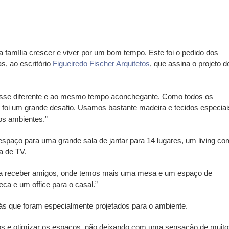
família crescer e viver por um bom tempo. Este foi o pedido dos
s, ao escritório
Figueiredo Fischer Arquitetos
, que assina o projeto d
e fosse diferente e ao mesmo tempo aconchegante. Como todos os
 foi um grande desafio. Usamos bastante madeira e tecidos especiai
os ambientes.”
 espaço para uma grande sala de jantar para 14 lugares, um living co
a de TV.
ara receber amigos, onde temos mais uma mesa e um espaço de
ca e um office para o casal.”
ofás que foram especialmente projetados para o ambiente.
 lados e otimizar os espaços, não deixando com uma sensação de muit