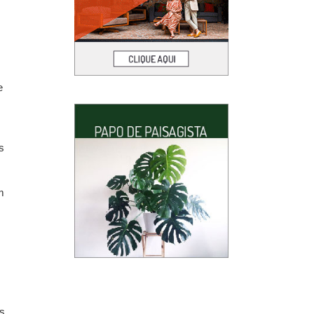
e
s
m
os