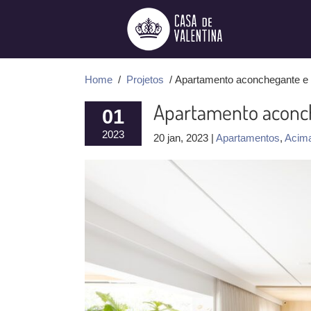
Ir
para
o
conteúdo
Home
/
Projetos
/ Apartamento aconchegante e 
Apartamento aconc
01
2023
20 jan, 2023 |
Apartamentos
,
Acim