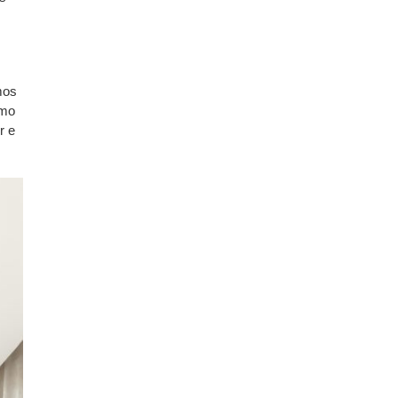
mos
imo
r e