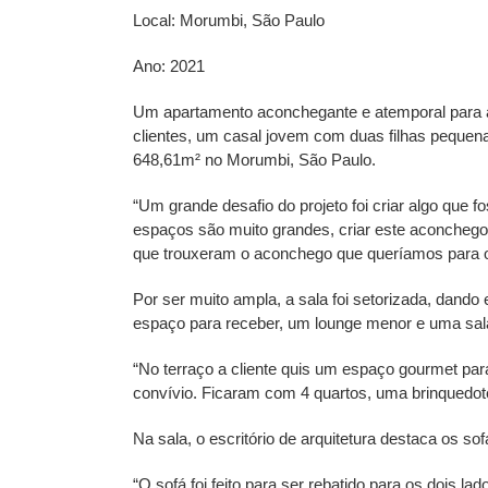
Local: Morumbi, São Paulo
Ano: 2021
Um apartamento aconchegante e atemporal para a 
clientes, um casal jovem com duas filhas pequena
648,61m² no Morumbi, São Paulo.
“Um grande desafio do projeto foi criar algo qu
espaços são muito grandes, criar este aconchego
que trouxeram o aconchego que queríamos para 
Por ser muito ampla, a sala foi setorizada, dando
espaço para receber, um lounge menor e uma sal
“No terraço a cliente quis um espaço gourmet p
convívio. Ficaram com 4 quartos, uma brinquedote
Na sala, o escritório de arquitetura destaca os s
“O sofá foi feito para ser rebatido para os dois