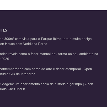
NTES
de 300m² com vista para o Parque Ibirapuera e muito design
Open House com Veridiana Peres
andes revela como o fazer manual deu forma ao seu ambiente na
 2026
contemporâneo com obras de arte e décor atemporal | Open
údio Glik de Interiores
de viagem: um apartamento cheio de história e garimpo | Open
udio Chez Morin