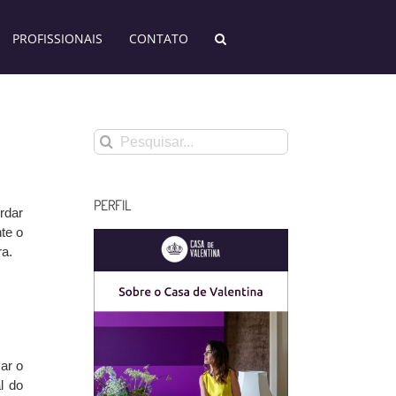
PROFISSIONAIS
CONTATO
Buscar
resultados
para:
PERFIL
rdar
te o
ra.
zar o
l do