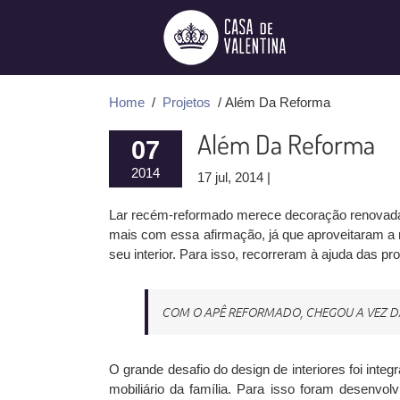
Ir
para
o
conteúdo
Home
/
Projetos
/ Além Da Reforma
Além Da Reforma
07
2014
17 jul, 2014 |
Lar recém-reformado merece decoração renovada.
mais com essa afirmação, já que aproveitaram a
seu interior. Para isso, recorreram à ajuda das pro
COM O APÊ REFORMADO, CHEGOU A VEZ 
O grande desafio do design de interiores foi integ
mobiliário da família. Para isso foram desenvol