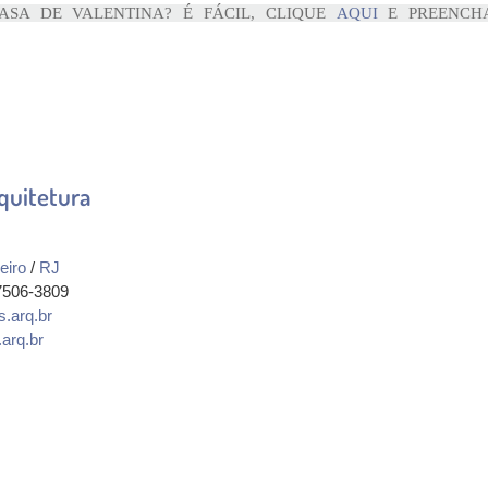
ASA DE VALENTINA? É FÁCIL, CLIQUE
AQUI
E PREENCH
quitetura
eiro
/
RJ
97506-3809
.arq.br
arq.br