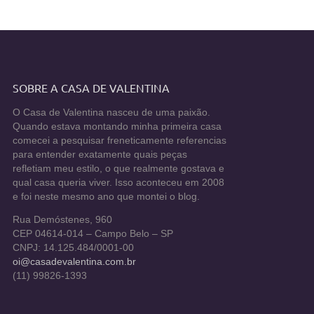
SOBRE A CASA DE VALENTINA
O Casa de Valentina nasceu de uma paixão.
Quando estava montando minha primeira casa
comecei a pesquisar freneticamente referencias
para entender exatamente quais peças
refletiam meu estilo, o que realmente gostava e
qual casa queria viver. Isso aconteceu em 2008
e foi neste mesmo ano que montei o blog.
Rua Demóstenes, 960
CEP 04614-014 – Campo Belo – SP
CNPJ: 14.125.484/0001-00
oi@casadevalentina.com.br
(11) 99826-1393