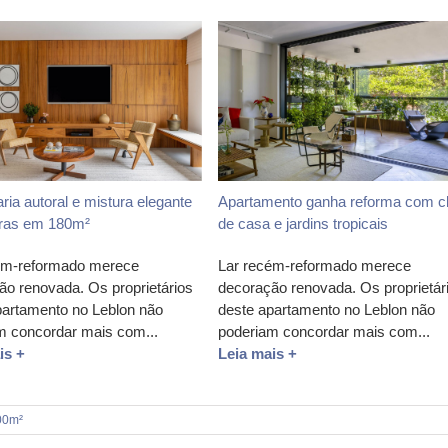
ia autoral e mistura elegante
Apartamento ganha reforma com c
uras em 180m²
de casa e jardins tropicais
ém-reformado merece
Lar recém-reformado merece
ão renovada. Os proprietários
decoração renovada. Os proprietár
partamento no Leblon não
deste apartamento no Leblon não
m concordar mais com...
poderiam concordar mais com...
is +
Leia mais +
00m²