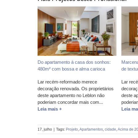
Do apartamento à casa dos sonhos:
Marcenar
480m² com bossa e alma carioca
de text
Lar recém-reformado merece
Lar rec
decoração renovada. Os proprietários
decoraç
deste apartamento no Leblon não
deste a
poderiam concordar mais com...
poderia
Leia mais +
Leia ma
17, julho
|
Tags:
Projeto
,
Apartamentos
,
cidade
,
Acima de 2