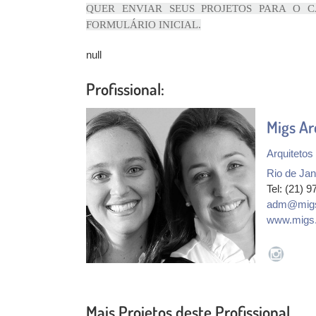
QUER ENVIAR SEUS PROJETOS PARA O C
FORMULÁRIO INICIAL.
null
Profissional:
Migs Ar
Arquitetos
Rio de Jan
Tel: (21) 
adm@migs
www.migs.
Mais Projetos deste Profissional