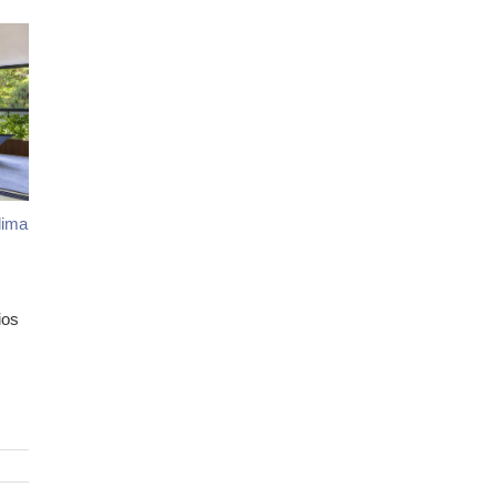
lima
ios